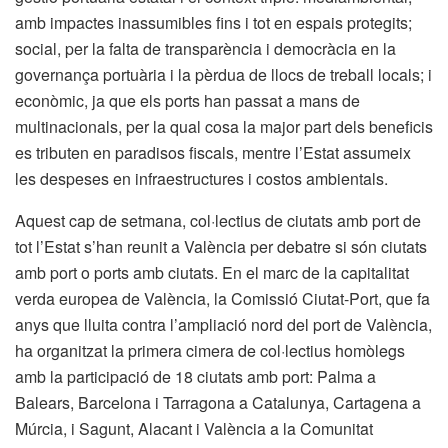
amb impactes inassumibles fins i tot en espais protegits;
social, per la falta de transparència i democràcia en la
governança portuària i la pèrdua de llocs de treball locals; i
econòmic, ja que els ports han passat a mans de
multinacionals, per la qual cosa la major part dels beneficis
es tributen en paradisos fiscals, mentre l’Estat assumeix
les despeses en infraestructures i costos ambientals.
Aquest cap de setmana, col·lectius de ciutats amb port de
tot l’Estat s’han reunit a València per debatre si són ciutats
amb port o ports amb ciutats. En el marc de la capitalitat
verda europea de València, la Comissió Ciutat-Port, que fa
anys que lluita contra l’ampliació nord del port de València,
ha organitzat la primera cimera de col·lectius homòlegs
amb la participació de 18 ciutats amb port: Palma a
Balears, Barcelona i Tarragona a Catalunya, Cartagena a
Múrcia, i Sagunt, Alacant i València a la Comunitat