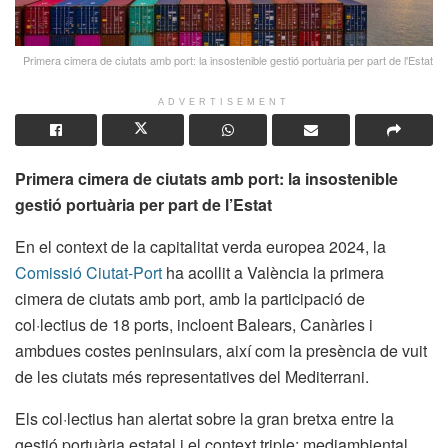
Primera cimera de ciutats amb port: la insostenible gestió portuària per part de l'Estat
ADVERTISEMENT
Primera cimera de ciutats amb port: la insostenible
gestió portuària per part de l’Estat
En el context de la capitalitat verda europea 2024, la
Comissió Ciutat-Port
ha acollit a València la primera
cimera de ciutats amb port, amb la participació de
col·lectius de 18 ports, incloent Balears, Canàries i
ambdues costes peninsulars, així com la presència de vuit
de les ciutats més representatives del Mediterrani.
Els col·lectius han alertat sobre la gran bretxa entre la
gestió portuària estatal i el context triple: mediambiental,