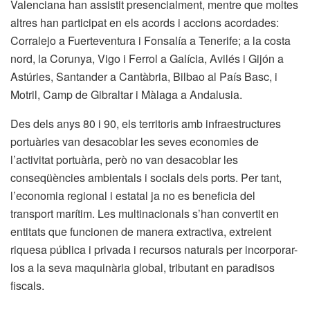
Valenciana han assistit presencialment, mentre que moltes
altres han participat en els acords i accions acordades:
Corralejo a Fuerteventura i Fonsalía a Tenerife; a la costa
nord, la Corunya, Vigo i Ferrol a Galícia, Avilés i Gijón a
Astúries, Santander a Cantàbria, Bilbao al País Basc, i
Motril, Camp de Gibraltar i Màlaga a Andalusia.
Des dels anys 80 i 90, els territoris amb infraestructures
portuàries van desacoblar les seves economies de
l’activitat portuària, però no van desacoblar les
conseqüències ambientals i socials dels ports. Per tant,
l’economia regional i estatal ja no es beneficia del
transport marítim. Les multinacionals s’han convertit en
entitats que funcionen de manera extractiva, extreient
riquesa pública i privada i recursos naturals per incorporar-
los a la seva maquinària global, tributant en paradisos
fiscals.