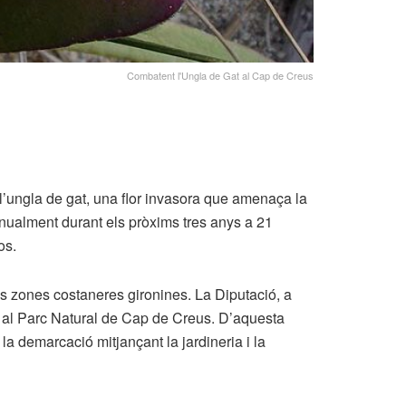
Combatent l'Ungla de Gat al Cap de Creus
 l’ungla de gat, una flor invasora que amenaça la
nualment durant els pròxims tres anys a 21
os.
es zones costaneres gironines. La Diputació, a
t al Parc Natural de Cap de Creus. D’aquesta
a demarcació mitjançant la jardineria i la