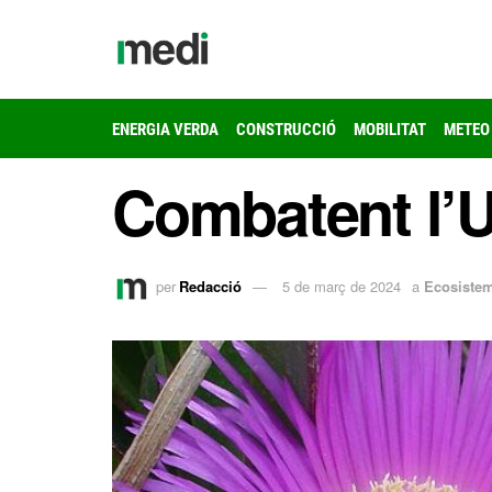
ENERGIA VERDA
CONSTRUCCIÓ
MOBILITAT
METEO
Combatent l’U
per
Redacció
5 de març de 2024
a
Ecosiste