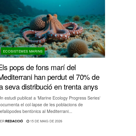
ECOSISTEMES MARINS
Els pops de fons marí del
Mediterrani han perdut el 70% de
la seva distribució en trenta anys
n estudi publicat a 'Marine Ecology Progress Series'
ocumenta el col·lapse de les poblacions de
efalòpodes bentònics al Mediterrani...
ER
15 DE MAIG DE 2026
REDACCIÓ