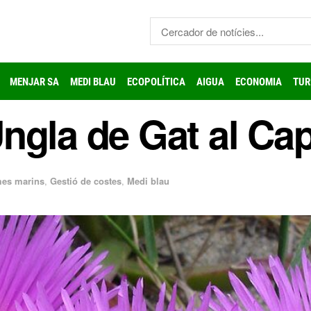
MENJAR SA
MEDI BLAU
ECOPOLÍTICA
AIGUA
ECONOMIA
TUR
ngla de Gat al Ca
mes marins
,
Gestió de costes
,
Medi blau