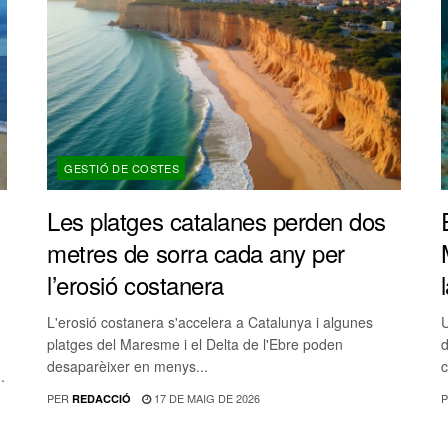
GESTIÓ DE COSTES
Les platges catalanes perden dos
metres de sorra cada any per
l’erosió costanera
L'erosió costanera s'accelera a Catalunya i algunes
U
platges del Maresme i el Delta de l'Ebre poden
d
desaparèixer en menys...
c
.
PER
17 DE MAIG DE 2026
P
REDACCIÓ