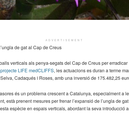
ADVERTISEMENT
 l’ungla de gat al Cap de Creus
eballs verticals als penya-segats del Cap de Creus per erradicar
l projecte LIFE medCLIFFS
, les actuacions es duran a terme ma
a Selva, Cadaqués i Roses, amb una inversió de 175.482,25 eur
invasores és un problema crescent a Catalunya, especialment a l
nt, està prenent mesures per frenar l’expansió de l’ungla de ga
ta espècie en espais verticals, abordant la seva introducció a l