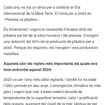
Cada any, es tria un tema per a celebrar el Dia
Internacional de la Mare Terra. El lema per a 2024 és
«Planeta vs plàstics».
És fonamental i urgent la necessitat d’acabar amb els
plàstics pel bé de la salut humana i del planeta. S’exigeix
una reducció del 60% de la producció de plàstics per a
2040. Perquè els respirem, els mengem i ens produeixen
malalties.
Aquests són els reptes més importants als quals ens
hem enfrontat aquest 2024:
2023 va ser l’any més càlid registrat, i també ho ha estat
l’últim període en deu anys. L’emergència climàtica és més
greu i urgent que mai: s’estan batent rècords de
temperatures de la superfície terrestre, calor i acidificació
dels oceans, augment del nivell de la mar, pèrdua de gel