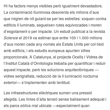
Hi ha factors menys visibles però igualment devastadors.
La contaminació lluminosa desorenta els milions d’aus
que migren de nit guiant-se per les estrelles: xoquen contra
edificis il·luminats, segueixen rutes equivocades i moren
d’esgotament o per impacte. Un estudi publicat a la revista
Science
el 2019 va estimar que entre 100 i 1.000 milions
d’aus moren cada any només als Estats Units per col·lisió
amb edificis, i els estudis europeus apunten xifres
proporcionals. A Catalunya, el projecte Ocells i Vidres de
l’Institut Català d’Ornitologia treballa per quantificar i reduir
aquest impacte, però les solucions arquitectòniques —
vidres serigrafiats, reducció de la il·luminació nocturna
exterior— s’implementen amb lentitud.
Les infraestructures elèctriques sumen una pressió
afegida. Les línies d’alta tensió sense balisament adequat i
els parcs eòlics mal ubicats —especialment quan