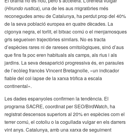
El drama no és nou, però s’accelera. L’oreneta vulgar
(
Hirundo rustica
), una de les aus migratòries més
reconegudes arreu de Catalunya, ha perdut prop del 40%
de la seva població europea en quatre dècades. La
cigonya negra, el torlit, el bitxac comú o el menjamosques
gris segueixen trajectòries similars. No es tracta
d’espècies rares ni de rareses ornitològiques, sinó d’aus
que fins fa poc eren habituals als camps, als rius i als
jardins. La seva desaparició progressiva és, en paraules
de l’ecòleg francès Vincent Bretagnolle, «un indicador
fiable del col·lapse de la xarxa tròfica a escala
continental».
Les dades espanyoles confirmen la tendència. El
programa SACRE, coordinat per SEO/BirdWatch, ha
registrat descensos superiors al 20% en espècies com el
terrer comú, el cotoliu o la cogullada vulgar en els darrers
vint anys. Catalunya, amb una xarxa de seguiment