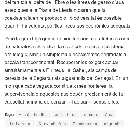
del territori al delta de l’Ebre o les àrees de gestió d’aus
estèpiques a la Plana de Lleida mostren que la
coexistència entre producció i biodiversitat és possible
quan hi ha voluntat política i recursos econòmics adequats.
Però la gran lliçó que ofereixen les aus migratòries és una
de naturalesa sistèmica: la seva crisi no és un problema
ornitològic, sinó un símptoma d’ecosistemes degradats a
escala transcontinental. Recuperar-les exigeix actuar
simultàniament als Pirineus i al Sahel, als camps de
cereals de la Segarra i als aiguamolls del Senegal. En un
món que cada vegada construeix més fronteres, la
supervivència d’aquestes aus depèn precisament de la
capacitat humana de pensar —i actuar— sense elles.
Tags:
Acció climàtica
agricultura
animals
Aus
biodiversitat
Canvi climàtic
Ecosistemes
migració