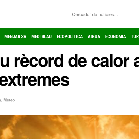
MENJAR SA
MEDI BLAU
ECOPOLÍTICA
AIGUA
ECONOMIA
TUR
u rècord de calor
 extremes
a
,
Meteo