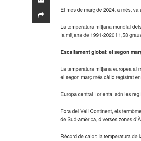
El mes de març de 2024, a més, va a
La temperatura mitjana mundial dels 
la mitjana de 1991-2020 i 1,58 graus
Escalfament global: el segon març
La temperatura mitjana europea al m
el segon març més càlid registrat e
Europa central i oriental són les re
Fora del Vell Continent, els termòme
de Sud-amèrica, diverses zones d’Àfri
Rècord de calor: la temperatura de la