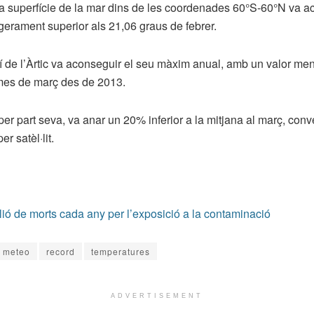
a superfície de la mar dins de les coordenades 60°S-60°N va aco
ugerament superior als 21,06 graus de febrer.
rí de l’Àrtic va aconseguir el seu màxim anual, amb un valor me
 mes de març des de 2013.
, per part seva, va anar un 20% inferior a la mitjana al març, con
r satèl·lit.
ió de morts cada any per l’exposició a la contaminació
meteo
record
temperatures
ADVERTISEMENT