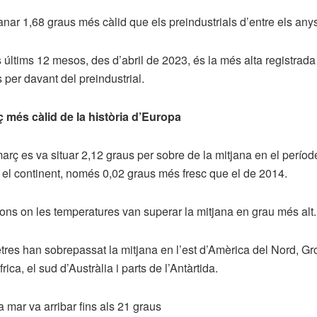
nar 1,68 graus més càlid que els preindustrials d’entre els any
últims 12 mesos, des d’abril de 2023, és la més alta registrada f
 per davant del preindustrial.
 més càlid de la història d’Europa
arç es va situar 2,12 graus per sobre de la mitjana en el perío
n el continent, només 0,02 graus més fresc que el de 2014.
gions on les temperatures van superar la mitjana en grau més alt.
tres han sobrepassat la mitjana en l’est d’Amèrica del Nord, Gr
ca, el sud d’Austràlia i parts de l’Antàrtida.
 mar va arribar fins als 21 graus