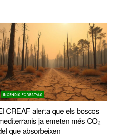
INCENDIS FORESTALS
El CREAF alerta que els boscos
mediterranis ja emeten més CO₂
del que absorbeixen