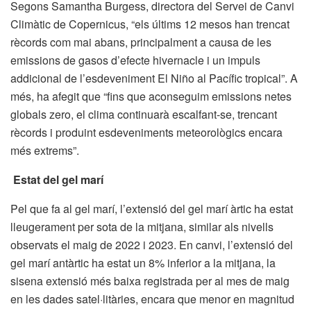
Segons Samantha Burgess, directora del Servei de Canvi
Climàtic de Copernicus, “els últims 12 mesos han trencat
rècords com mai abans, principalment a causa de les
emissions de gasos d’efecte hivernacle i un impuls
addicional de l’esdeveniment El Niño al Pacífic tropical”. A
més, ha afegit que “fins que aconseguim emissions netes
globals zero, el clima continuarà escalfant-se, trencant
rècords i produint esdeveniments meteorològics encara
més extrems”.
Estat del gel marí
Pel que fa al gel marí, l’extensió del gel marí àrtic ha estat
lleugerament per sota de la mitjana, similar als nivells
observats el maig de 2022 i 2023. En canvi, l’extensió del
gel marí antàrtic ha estat un 8% inferior a la mitjana, la
sisena extensió més baixa registrada per al mes de maig
en les dades satel·litàries, encara que menor en magnitud