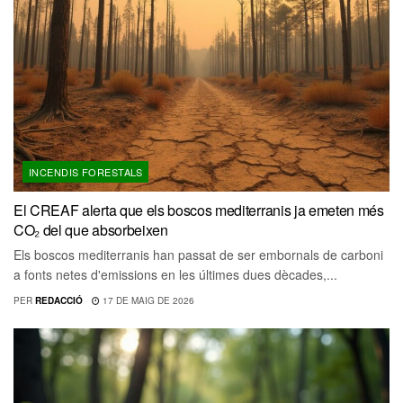
INCENDIS FORESTALS
El CREAF alerta que els boscos mediterranis ja emeten més
CO₂ del que absorbeixen
Els boscos mediterranis han passat de ser embornals de carboni
a fonts netes d'emissions en les últimes dues dècades,...
PER
REDACCIÓ
17 DE MAIG DE 2026