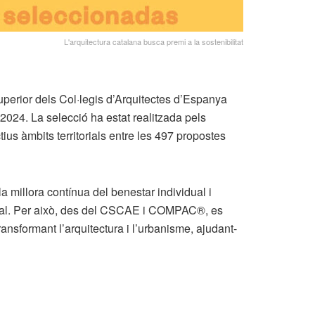
L'arquitectura catalana busca premi a la sostenibilitat
uperior dels Col·legis d’Arquitectes d’Espanya
024. La selecció ha estat realitzada pels
ius àmbits territorials entre les 497 propostes
a millora contínua del benestar individual i
ritorial. Per això, des del CSCAE i COMPAC®, es
ansformant l’arquitectura i l’urbanisme, ajudant-