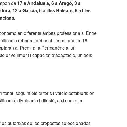
compon de
17 a Andalusia, 6 a Aragó, 3 a
ura, 12 a Galícia, 6 a illes Balears, 8 a Illes
enciana.
contemplen diferents àmbits professionals. Entre
ificació urbana, territorial i espai públic, 18
 optaran al Premi a la Permanència, un
e envelliment i capacitat d’adaptació, un dels
torial, seguint els criteris i valors establerts en
ificació, divulgació i difusió, així com a la
/les autors/as de les propostes seleccionades