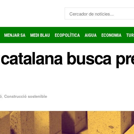
MENJAR SA
MEDI BLAU
ECOPOLÍTICA
AIGUA
ECONOMIA
TUR
 catalana busca pr
ó
,
Construcció sostenible