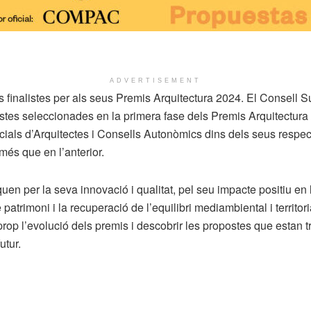
ADVERTISEMENT
finalistes per als seus Premis Arquitectura 2024. El Consell S
es seleccionades en la primera fase dels Premis Arquitectura 2
cials d’Arquitectes i Consells Autonòmics dins dels seus respect
és que en l’anterior.
n per la seva innovació i qualitat, pel seu impacte positiu en l
stre patrimoni i la recuperació de l’equilibri mediambiental i ter
rop l’evolució dels premis i descobrir les propostes que estan tr
utur.