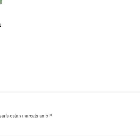
a
saris estan marcats amb
*