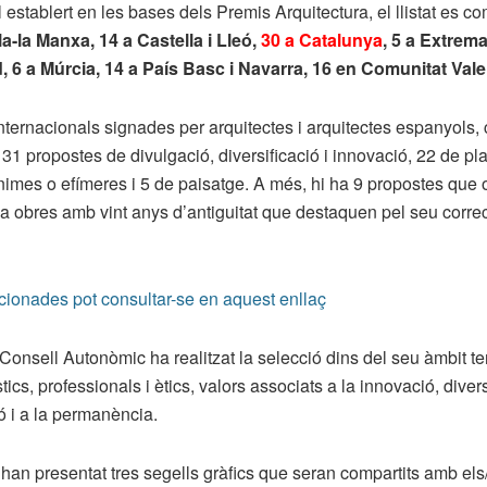
l establert en les bases dels Premis Arquitectura, el llistat es 
la-la Manxa, 14 a Castella i Lleó,
30 a Catalunya
, 5 a Extremad
d, 6 a Múrcia, 14 a País Basc i Navarra, 16 en Comunitat Val
ternacionals signades per arquitectes i arquitectes espanyols, 
 31 propostes de divulgació, diversificació i innovació, 22 de plan
ínimes o efímeres i 5 de paisatge. A més, hi ha 9 propostes que
 obres amb vint anys d’antiguitat que destaquen pel seu correct
ccionades pot consultar-se en aquest enllaç
Consell Autonòmic ha realitzat la selecció dins del seu àmbit terri
stics, professionals i ètics, valors associats a la innovació, divers
ó i a la permanència.
han presentat tres segells gràfics que seran compartits amb els