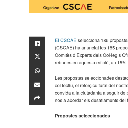
El CSCAE
selecciona 185 propostes 
(CSCAE) ha anunciat les 185 propost
Comitès d’Experts dels Col·legis Ofi
rebudes en aquesta edició, un 15% m
Les propostes seleccionades destaque
col·lectiu, el reforç cultural del no
convida a la ciutadania a seguir de p
nos a abordar els desafiaments del f
Propostes seleccionades