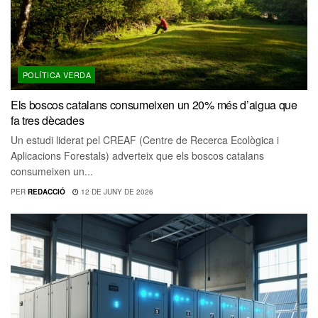
POLÍTICA VERDA
Els boscos catalans consumeixen un 20% més d’aigua que
fa tres dècades
Un estudi liderat pel CREAF (Centre de Recerca Ecològica i
Aplicacions Forestals) adverteix que els boscos catalans
consumeixen un...
PER
REDACCIÓ
12 DE JUNY DE 2026