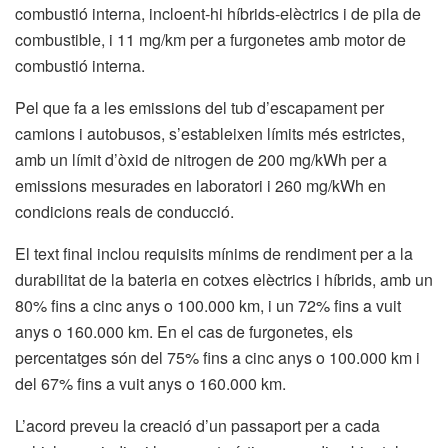
combustió interna, incloent-hi híbrids-elèctrics i de pila de
combustible, i 11 mg/km per a furgonetes amb motor de
combustió interna.
Pel que fa a les emissions del tub d’escapament per
camions i autobusos, s’estableixen límits més estrictes,
amb un límit d’òxid de nitrogen de 200 mg/kWh per a
emissions mesurades en laboratori i 260 mg/kWh en
condicions reals de conducció.
El text final inclou requisits mínims de rendiment per a la
durabilitat de la bateria en cotxes elèctrics i híbrids, amb un
80% fins a cinc anys o 100.000 km, i un 72% fins a vuit
anys o 160.000 km. En el cas de furgonetes, els
percentatges són del 75% fins a cinc anys o 100.000 km i
del 67% fins a vuit anys o 160.000 km.
L’acord preveu la creació d’un passaport per a cada