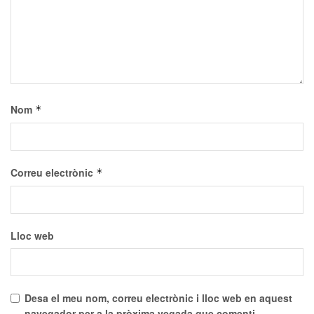
Nom
*
Correu electrònic
*
Lloc web
Desa el meu nom, correu electrònic i lloc web en aquest
navegador per a la pròxima vegada que comenti.