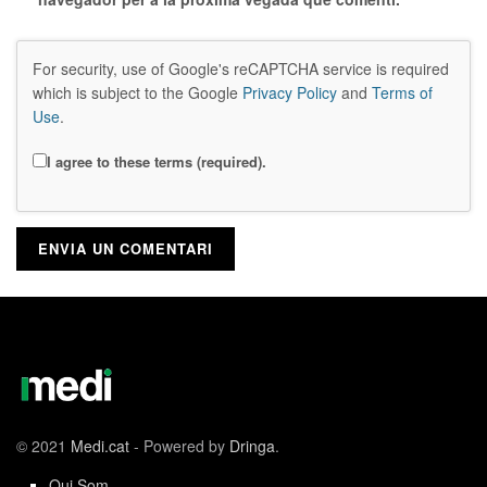
For security, use of Google's reCAPTCHA service is required
which is subject to the Google
Privacy Policy
and
Terms of
Use
.
I agree to these terms (required).
© 2021
Medi.cat
- Powered by
Dringa
.
Qui Som