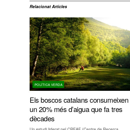
Relacionat
Articles
POLÍTICA VERDA
Els boscos catalans consumeixen
un 20% més d’aigua que fa tres
dècades
Un estudi liderat pel CREAF (Centre de Recerca