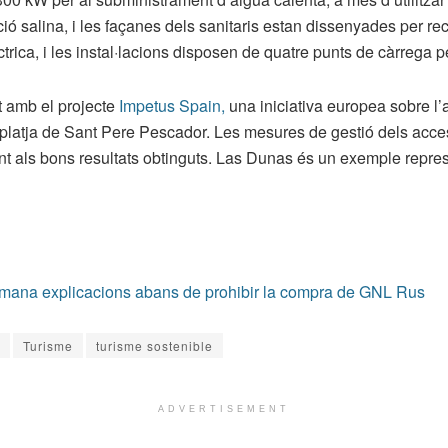
 salina, i les façanes dels sanitaris estan dissenyades per rec
trica, i les instal·lacions disposen de quatre punts de càrrega pe
 amb el projecte
Impetus Spain,
una iniciativa europea sobre l’a
platja de Sant Pere Pescador. Les mesures de gestió dels accessos
nt als bons resultats obtinguts. Las Dunas és un exemple represen
ana explicacions abans de prohibir la compra de GNL Rus
Turisme
turisme sostenible
ADVERTISEMENT