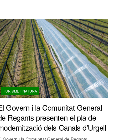
TURISME I NATURA
El Govern i la Comunitat General
de Regants presenten el pla de
modernització dels Canals d’Urgell
l Govern i la Comunitat General de Regants