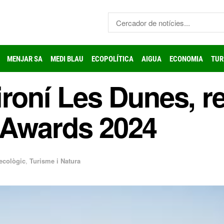
MENJAR SA
MEDI BLAU
ECOPOLÍTICA
AIGUA
ECONOMIA
TUR
roní Les Dunes, r
 Awards 2024
ecològic
,
Turisme i Natura