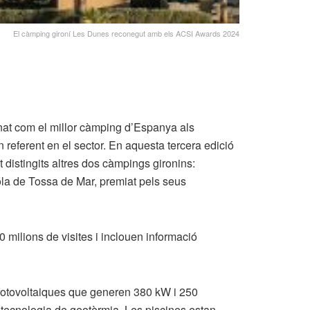
El càmping gironí Les Dunes reconegut amb els ACSI Awards 2024
nat com el millor càmping d’Espanya als
eferent en el sector. En aquesta tercera edició
distingits altres dos càmpings gironins:
la de Tossa de Mar, premiat pels seus
 milions de visites i inclouen informació
 fotovoltaiques que generen 380 kW i 250
 tecnologia de geotèrmia. Les piscines estan