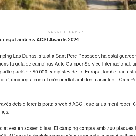
ADVERTISEMENT
conegut amb els ACSI Awards 2024
mping Las Dunas, situat a Sant Pere Pescador, ha estat guardo
ns la guia de càmpings Auto Camper Service Internacional, un r
articipació de 50.000 campistes de tot Europa, també han estat 
dor, reconegut com el més cordial amb les mascotes, i Cala Po
ravés dels diferents portals web d’ACSI, que anualment reben 60
ings.
ciatives en sostenibilitat. El càmping compta amb 700 plaques
0 kW per al subministrament d’aigua calenta, a més d’utilitzar