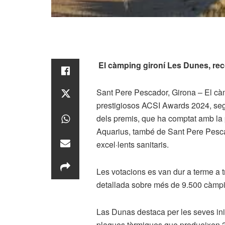
El càmping gironí Les Dunes, re
Sant Pere Pescador, Girona – El cà
prestigiosos ACSI Awards 2024, sego
dels premis, que ha comptat amb la p
Aquarius, també de Sant Pere Pesca
excel·lents sanitaris.
Les votacions es van dur a terme a t
detallada sobre més de 9.500 càmp
Las Dunas destaca per les seves ini
plaques tèrmiques que produeixen 30