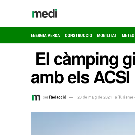
ENERGIA VERDA
CONSTRUCCIÓ
MOBILITAT
METEO
El càmping gi
amb els ACSI
per
Redacció
20 de maig de 2024
a
Turisme 