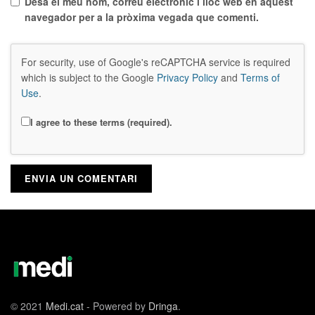
Desa el meu nom, correu electrònic i lloc web en aquest
navegador per a la pròxima vegada que comenti.
For security, use of Google's reCAPTCHA service is required
which is subject to the Google
Privacy Policy
and
Terms of
Use
.
I agree to these terms (required).
© 2021
Medi.cat
- Powered by
Dringa
.