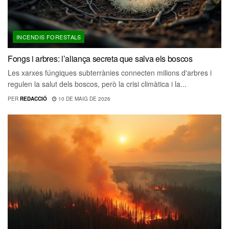
INCENDIS FORESTALS
Fongs i arbres: l’aliança secreta que salva els boscos
Les xarxes fúngiques subterrànies connecten milions d'arbres i
regulen la salut dels boscos, però la crisi climàtica i la...
PER
REDACCIÓ
10 DE MAIG DE 2026