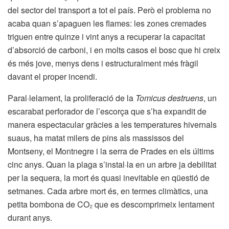
del sector del transport a tot el país. Però el problema no
acaba quan s’apaguen les flames: les zones cremades
triguen entre quinze i vint anys a recuperar la capacitat
d’absorció de carboni, i en molts casos el bosc que hi creix
és més jove, menys dens i estructuralment més fràgil
davant el proper incendi.
Paral·lelament, la proliferació de la
Tomicus destruens
, un
escarabat perforador de l’escorça que s’ha expandit de
manera espectacular gràcies a les temperatures hivernals
suaus, ha matat milers de pins als massissos del
Montseny, el Montnegre i la serra de Prades en els últims
cinc anys. Quan la plaga s’instal·la en un arbre ja debilitat
per la sequera, la mort és quasi inevitable en qüestió de
setmanes. Cada arbre mort és, en termes climàtics, una
petita bombona de CO₂ que es descomprimeix lentament
durant anys.