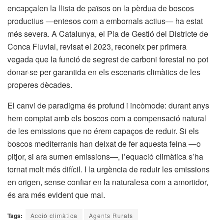
encapçalen la llista de països on la pèrdua de boscos
productius —entesos com a embornals actius— ha estat
més severa. A Catalunya, el Pla de Gestió del Districte de
Conca Fluvial, revisat el 2023, reconeix per primera
vegada que la funció de segrest de carboni forestal no pot
donar-se per garantida en els escenaris climàtics de les
properes dècades.
El canvi de paradigma és profund i incòmode: durant anys
hem comptat amb els boscos com a compensació natural
de les emissions que no érem capaços de reduir. Si els
boscos mediterranis han deixat de fer aquesta feina —o
pitjor, si ara sumen emissions—, l’equació climàtica s’ha
tornat molt més difícil. I la urgència de reduir les emissions
en origen, sense confiar en la naturalesa com a amortidor,
és ara més evident que mai.
Tags:
Acció climàtica
Agents Rurals