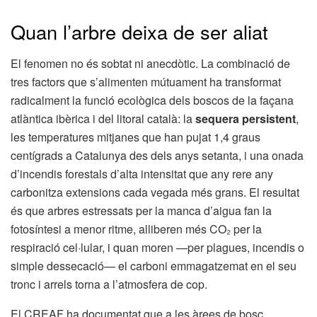
Quan l’arbre deixa de ser aliat
El fenomen no és sobtat ni anecdòtic. La combinació de
tres factors que s’alimenten mútuament ha transformat
radicalment la funció ecològica dels boscos de la façana
atlàntica ibèrica i del litoral català: la
sequera persistent
,
les temperatures mitjanes que han pujat 1,4 graus
centígrads a Catalunya des dels anys setanta, i una onada
d’incendis forestals d’alta intensitat que any rere any
carbonitza extensions cada vegada més grans. El resultat
és que arbres estressats per la manca d’aigua fan la
fotosíntesi a menor ritme, alliberen més CO₂ per la
respiració cel·lular, i quan moren —per plagues, incendis o
simple dessecació— el carboni emmagatzemat en el seu
tronc i arrels torna a l’atmosfera de cop.
El CREAF ha documentat que a les àrees de bosc