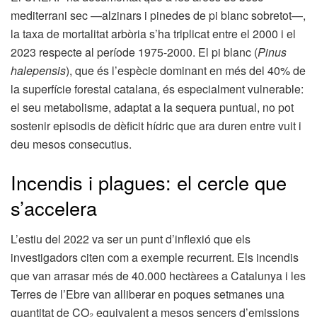
mediterrani sec —alzinars i pinedes de pi blanc sobretot—,
la taxa de mortalitat arbòria s’ha triplicat entre el 2000 i el
2023 respecte al període 1975-2000. El pi blanc (
Pinus
halepensis
), que és l’espècie dominant en més del 40% de
la superfície forestal catalana, és especialment vulnerable:
el seu metabolisme, adaptat a la sequera puntual, no pot
sostenir episodis de dèficit hídric que ara duren entre vuit i
deu mesos consecutius.
Incendis i plagues: el cercle que
s’accelera
L’estiu del 2022 va ser un punt d’inflexió que els
investigadors citen com a exemple recurrent. Els incendis
que van arrasar més de 40.000 hectàrees a Catalunya i les
Terres de l’Ebre van alliberar en poques setmanes una
quantitat de CO₂ equivalent a mesos sencers d’emissions