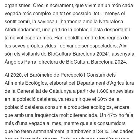
organismes. Crec, sincerament, que vivim en un món cada
vegada més complex on tot és possible, tot… menys el
sentit comú, la saviesa i l’harmonia amb la Naturalesa.
Afortunadament, una part de la població està despertant i
ja no vol esperar més. Han decidit prendre les regnes de
les seves pròpies vides i deixar de ser espectadors. Així
són els visitants de BioCultura Barcelona 2024”, assenyala
Ángeles Parra, directora de BioCultura Barcelona 2024.
Al 2020, el Baròmetre de Percepció i Consum dels
Aliments Ecològics, elaborat pel Departament d’Agricultura
de la Generalitat de Catalunya a partir de 1.600 entrevistes
en la població catalana, va resumir que el 60% de la
població catalana consumia productes ecològics, encara
que amb una freqüència molt diferenciada. Un 47% ho feia
més d’una vegada al mes, mentre que els consumidors
que ho feien setmanalment ja arribaven al 34%. Les dades