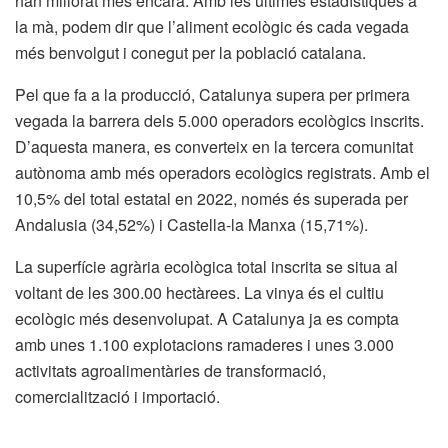
han millorat més encara. Amb les últimes estadístiques a
la mà, podem dir que l’aliment ecològic és cada vegada
més benvolgut i conegut per la població catalana.
Pel que fa a la producció, Catalunya supera per primera
vegada la barrera dels 5.000 operadors ecològics inscrits.
D’aquesta manera, es converteix en la tercera comunitat
autònoma amb més operadors ecològics registrats. Amb el
10,5% del total estatal en 2022, només és superada per
Andalusia (34,52%) i Castella-la Manxa (15,71%).
La superfície agrària ecològica total inscrita se situa al
voltant de les 300.00 hectàrees. La vinya és el cultiu
ecològic més desenvolupat. A Catalunya ja es compta
amb unes 1.100 explotacions ramaderes i unes 3.000
activitats agroalimentàries de transformació,
comercialització i importació.