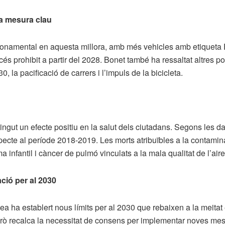
a mesura clau
 fonamental en aquesta millora, amb més vehicles amb etiqueta
és prohibit a partir del 2028. Bonet també ha ressaltat altres p
30, la pacificació de carrers i l’impuls de la bicicleta.
a tingut un efecte positiu en la salut dels ciutadans. Segons les 
pecte al període 2018-2019. Les morts atribuïbles a la contamin
infantil i càncer de pulmó vinculats a la mala qualitat de l’aire
ció per al 2030
ropea ha establert nous límits per al 2030 que rebaixen a la meit
 però recalca la necessitat de consens per implementar noves mes