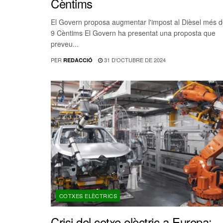
Cèntims
El Govern proposa augmentar l'impost al Dièsel més 
9 Cèntims El Govern ha presentat una proposta que
preveu...
PER
31 D'OCTUBRE DE 2024
REDACCIÓ
COTXES ELÈCTRICS
Crisi del cotxe elèctric a Europa: