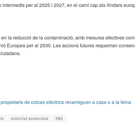
s intermedis per al 2025 i 2027, en el camí cap als llindars euro
t en la reducció de la contaminació, amb mesures efectives com
 Unió Europea per al 2030. Les accions futures requeriran consens
 ciutadans.
propietaris de cotxes elèctrics recarreguen a casa o a la feina
ió
mobilitat sostenible
ZBE