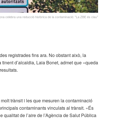
ona celebra una reducció històrica de la contaminació: "La ZBE és clau"
es registrades fins ara. No obstant això, la
a tinent d’alcaldia, Laia Bonet, admet que «queda
esultats.
 molt trànsit i les que mesuren la contaminació
incipals contaminants vinculats al trànsit. «És
e qualitat de l’aire de l’Agència de Salut Pública