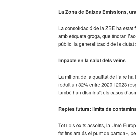
La Zona de Baixes Emissions, un
La consolidació de la ZBE ha estat
amb etiqueta groga, que tindran l’acc
públic, la generalització de la ciutat 
Impacte en la salut dels veïns
La millora de la qualitat de l’aire h
reduït un 32% entre 2020 i 2023 res
també han disminuït els casos d’asma 
Reptes futurs: límits de contamina
Tot i els èxits assolits, la Unió Eu
fet fins ara és el punt de partida»,