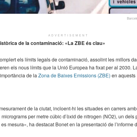
Barcel
ADVERTISEMENT
istòrica de la contaminació: «La ZBE és clau»
plert els límits legals de contaminació, assolint les millors dad
ren els nous límits que la Unió Europea ha fixat per al 2030. L
a importància de la
Zona de Baixes Emissions (ZBE)
en aquests r
 mesurament de la ciutat, incloent-hi les situades en carrers amb
 micrograms per metre cúbic d’òxid de nitrogen (NO2), un dels pr
ue es mesura», ha destacat Bonet en la presentació de l’informe d