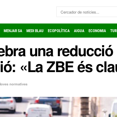
MENJAR SA
MEDI BLAU
ECOPOLÍTICA
AIGUA
ECONOMIA
TUR
ebra una reducció 
ió: «La ZBE és cla
Noves normatives