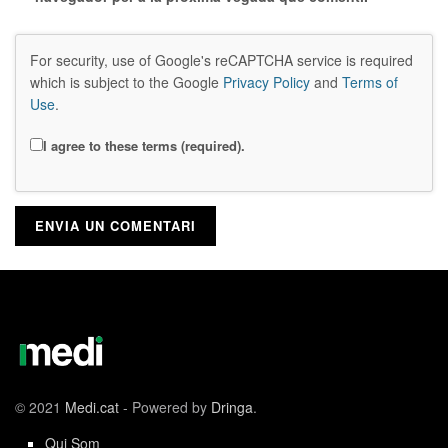
For security, use of Google's reCAPTCHA service is required
which is subject to the Google
Privacy Policy
and
Terms of
Use
.
I agree to these terms (required).
© 2021
Medi.cat
- Powered by
Dringa
.
Qui Som