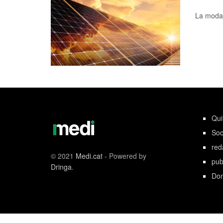
La modali
Qu
Soc
red
© 2021
Medi.cat
- Powered by
pub
Dringa
.
Don