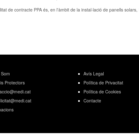
tat de contracte PPA és, en l'àmbit de la instal·lació de panells solars, l
i Som
Avís Legal
is Protectors
Política de Privacitat
accio@medi.cat
Política de Cookies
licitat@medi.cat
Contacte
acions