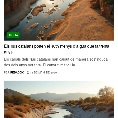
AIGUA
Els rius catalans porten el 40% menys d’aigua que fa trenta
anys
Els cabals dels rius catalans han caigut de manera sostinguda
des dels anys noranta. El canvi climàtic i la...
PER
REDACCIÓ
14 DE MAIG DE 2026