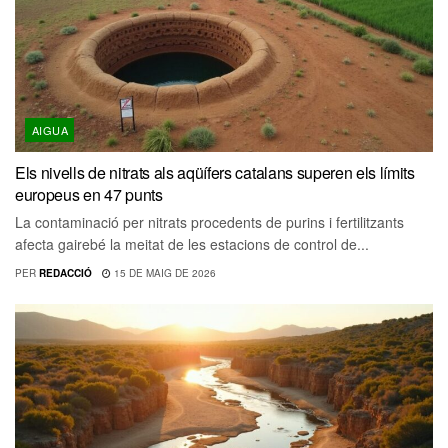
AIGUA
Els nivells de nitrats als aqüífers catalans superen els límits
europeus en 47 punts
La contaminació per nitrats procedents de purins i fertilitzants
afecta gairebé la meitat de les estacions de control de...
PER
REDACCIÓ
15 DE MAIG DE 2026