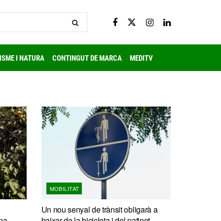
ISME I NATURA
CONTINGUT DE MARCA
MEDITV
MOBILITAT
Un nou senyal de trànsit obligarà a
na
baixar de la bicicleta i del patinet