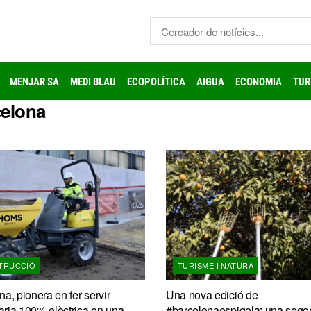
MENJAR SA
MEDI BLAU
ECOPOLÍTICA
AIGUA
ECONOMIA
TUR
celona
TRUCCIÓ
TURISME I NATURA
a, pionera en fer servir
Una nova edició de
ria 100% elèctrica en una
#barcelonaespigola: una sego