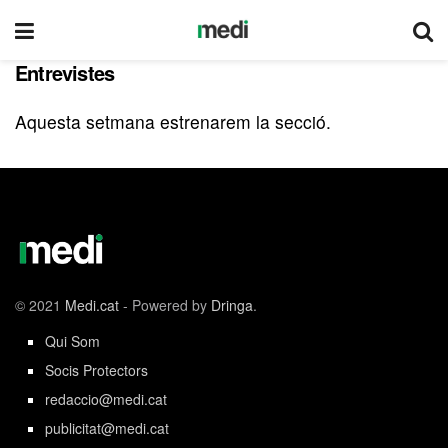
Entrevistes
Aquesta setmana estrenarem la secció.
© 2021
Medi.cat
- Powered by
Dringa
.
Qui Som
Socis Protectors
redaccio@medi.cat
publicitat@medi.cat